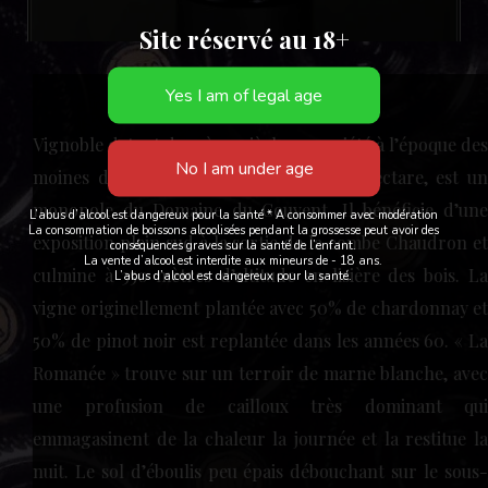
Site réservé au 18+
Vignoble datant du 12ème siècle, propriété à l’époque des 
moines de Cluny, ce clos de plus de 1 hectare, est un 
monopole du Domaine du Couvent. Il bénéficie d’une 
L’abus d’alcool est dangereux pour la santé * A consommer avec modération
La consommation de boissons alcoolisées pendant la grossesse peut avoir des
exposition plein sud à la sortie de la combe Chaudron et 
conséquences graves sur la santé de l’enfant.
La vente d’alcool est interdite aux mineurs de - 18 ans.
culmine à 350 mètres d’altitude en lisière des bois. La 
L’abus d’alcool est dangereux pour la santé.
vigne originellement plantée avec 50% de chardonnay et 
50% de pinot noir est replantée dans les années 60. « La 
Romanée » trouve sur un terroir de marne blanche, avec 
une profusion de cailloux très dominant qui 
emmagasinent de la chaleur la journée et la restitue la 
nuit. Le sol d’éboulis peu épais débouchant sur le sous-